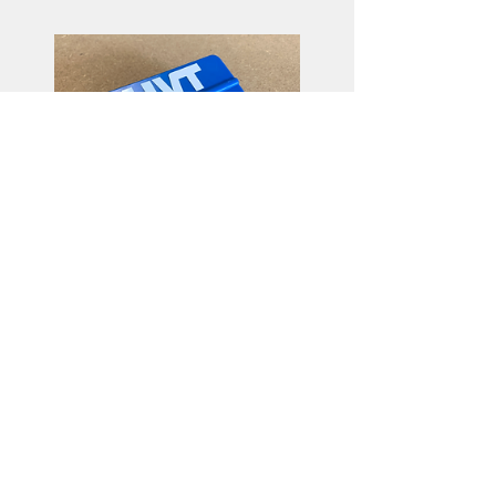
Raclette de pose
Preis
3,50€
Details ansehen