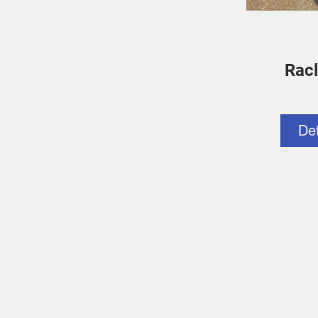
Racl
De