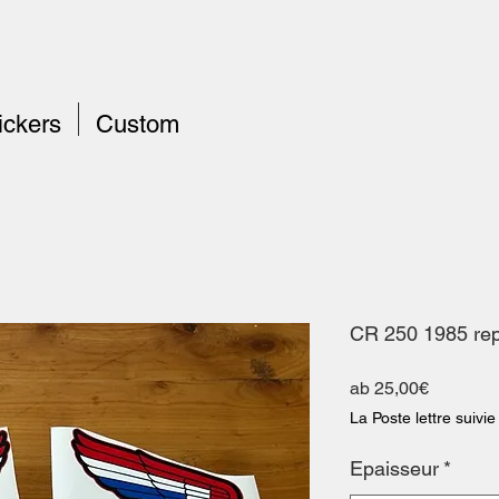
ickers
Custom
CR 250 1985 re
Sale-
ab
25,00€
Preis
La Poste lettre suivie
Epaisseur
*