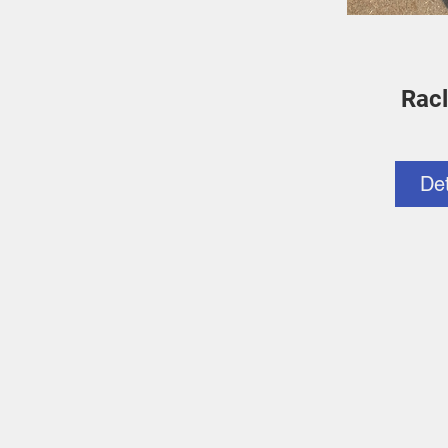
Racl
De