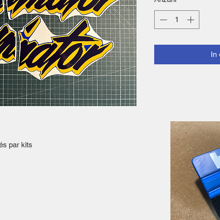
In
és par kits