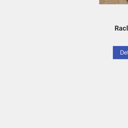
Racl
De