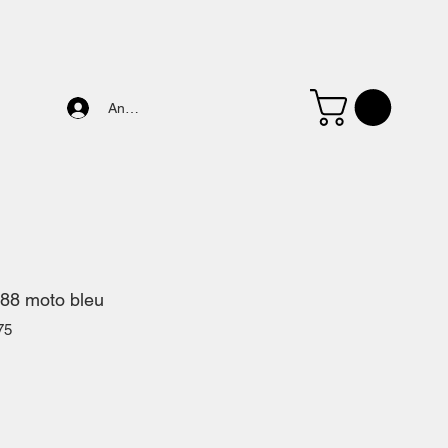
Anmelden
 88 moto bleu
75