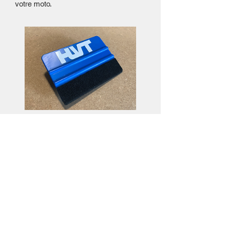
votre moto.
Raclette de pose
Preis
3,50€
Details ansehen