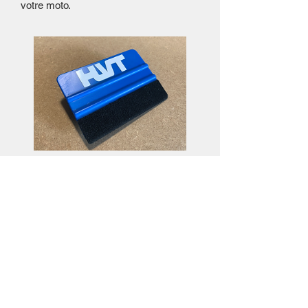
votre moto.
Raclette de pose
Preis
3,50€
Details ansehen