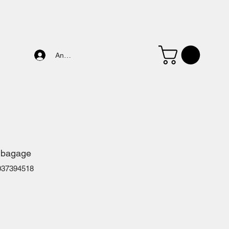
Anmelden
 bagage
037394518