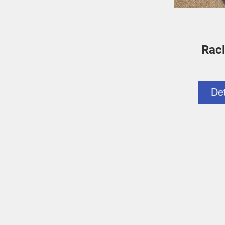
Racl
De