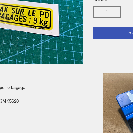
In
porte bagage.
513MK5620