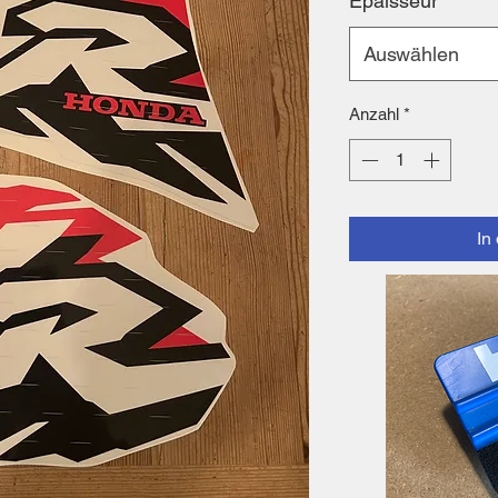
Epaisseur
*
Auswählen
Anzahl
*
In