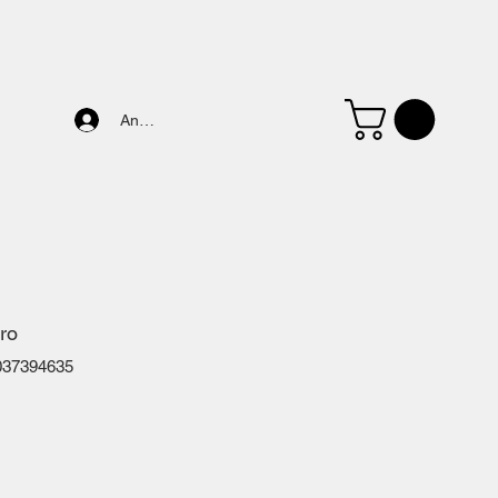
Anmelden
ro
037394635