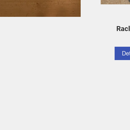
Racl
De